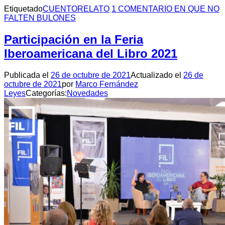
Etiquetado
CUENTO
RELATO
1 COMENTARIO
EN QUE NO
FALTEN BULONES
Participación en la Feria
Iberoamericana del Libro 2021
Publicada el
26 de octubre de 2021
Actualizado el
26 de
octubre de 2021
por
Marco Fernández
Leyes
Categorías:
Novedades