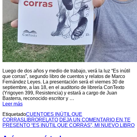
Luego de dos años y medio de trabajo, verá la luz “Es inútil
que corras”, segundo libro de cuentos y relatos de Marco
Fernández Leyes. La presentación será el viernes 30 de
septiembre, a las 18, en el auditorio de librería ConTexto
(Yrigoyen 399, Resistencia) y estará a cargo de Juan
Basterra, reconocido escritor y …
Leer más
Etiquetado
CUENTO
ES INÚTIL QUE
CORRAS
LIBRO
RELATO
DEJA UN COMENTARIO
EN TE
PRESENTO “ES INÚTIL QUE CORRAS”, MI NUEVO LIBRO