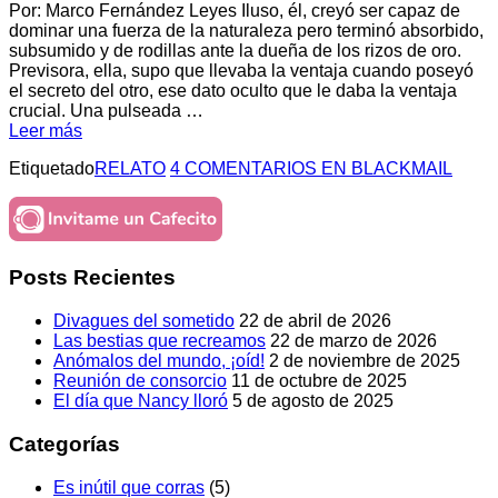
Por: Marco Fernández Leyes Iluso, él, creyó ser capaz de
dominar una fuerza de la naturaleza pero terminó absorbido,
subsumido y de rodillas ante la dueña de los rizos de oro.
Previsora, ella, supo que llevaba la ventaja cuando poseyó
el secreto del otro, ese dato oculto que le daba la ventaja
crucial. Una pulseada …
Leer más
Etiquetado
RELATO
4 COMENTARIOS
EN BLACKMAIL
Posts Recientes
Divagues del sometido
22 de abril de 2026
Las bestias que recreamos
22 de marzo de 2026
Anómalos del mundo, ¡oíd!
2 de noviembre de 2025
Reunión de consorcio
11 de octubre de 2025
El día que Nancy lloró
5 de agosto de 2025
Categorías
Es inútil que corras
(5)