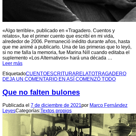
«Algo terrible», publicado en «Tragadero. Cuentos y
relatos», fue el primer cuento que escribí en mi vida,
alrededor de 2006. Permaneció inédito durante años, hasta
que me animé a publicarlo. Una de las primeras que lo leyó,
si no me falla la memoria, fue Marina Nill cuando editaba el
suplemento «Los Alternativos» hará una década …
Leer más
Etiquetado
CUENTO
ESCRITURA
RELATO
TRAGADERO
DEJA UN COMENTARIO
EN ASÍ COMENZÓ TODO
Que no falten bulones
Publicada el
7 de diciembre de 2021
por
Marco Fernández
Leyes
Categorías:
Textos propios