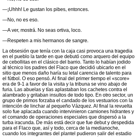
—¡Uhhh! Le gustan los pibes, entonces.
—No, no es eso.
—A ver, mostrá. No seas ortiva, loco.
—Respeten a mis hermanos de sangre.
La obsesión que tenía con la caja casi provoca una tragedia
en el pueblo la tarde en que debutó como arquero del equipo
de cebollitas en el clásico del barrio. Tanto lo habían jodido
al técnico los padres del Flaco que decidió ubicarlo en el
sitio que menos daño haría su letal carencia de talento para
el fútbol. O eso pensó. Al final del primer tiempo el «score»
era de 9-1 a favor de la visita y la tribuna se vino abajo de
furia. Las abuelas y tías aplastaban los cachetes contra el
alambrado y gritaban insultos de todo tipo. En otro sector, un
grupo de primos forzaba el candado de los vestuarios con la
intención de linchar al pequeño Vázquez. Al final la revuelta
solo fue aplacada cuando intervinieron camiones hidrantes y
el comando de operaciones especiales que dispersó a la
turba iracunda. De más está decir que fue debut y despedida
para el Flaco que, así y todo, cerca de la medianoche,
cuando los integrantes del plantel pudieron salir del estadio