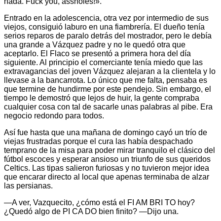
nada. Fuck you, assholes!».
Entrado en la adolescencia, otra vez por intermedio de sus
viejos, consiguió laburo en una fiambrería. El dueño tenía
serios reparos de paralo detrás del mostrador, pero le debía
una grande a Vázquez padre y no le quedó otra que
aceptarlo. El Flaco se presentó a primera hora del día
siguiente. Al principio el comerciante tenía miedo que las
extravagancias del joven Vázquez alejaran a la clientela y lo
llevase a la bancarrota. Lo único que me falta, pensaba es
que termine de hundirme por este pendejo. Sin embargo, el
tiempo le demostró que lejos de huir, la gente compraba
cualquier cosa con tal de sacarle unas palabras al pibe. Era
negocio redondo para todos.
Así fue hasta que una mañana de domingo cayó un trío de
viejas frustradas porque el cura las había despachado
temprano de la misa para poder mirar tranquilo el clásico del
fútbol escoces y esperar ansioso un triunfo de sus queridos
Celtics. Las tipas salieron furiosas y no tuvieron mejor idea
que encarar directo al local que apenas terminaba de alzar
las persianas.
—A ver, Vazquecito, ¿cómo está el FI AM BRI TO hoy?
¿Quedó algo de PI CA DO bien finito? —Dijo una.