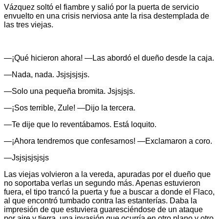
Vázquez soltó el fiambre y salió por la puerta de servicio
envuelto en una crisis nerviosa ante la risa destemplada de
las tres viejas.
—¡Qué hicieron ahora! —Las abordó el dueño desde la caja.
—Nada, nada. Jsjsjsjsjs.
—Solo una pequeña bromita. Jsjsjsjs.
—¡Sos terrible, Zule! —Dijo la tercera.
—Te dije que lo reventábamos. Está loquito.
—¡Ahora tendremos que confesarnos! —Exclamaron a coro.
—Jsjsjsjsjsjs
Las viejas volvieron a la vereda, apuradas por el dueño que
no soportaba verlas un segundo más. Apenas estuvieron
fuera, el tipo trancó la puerta y fue a buscar a donde el Flaco,
al que encontró tumbado contra las estanterías. Daba la
impresión de que estuviera guaresciéndose de un ataque
por aire y tierra, una invasión que ocurría en otro plano y otro