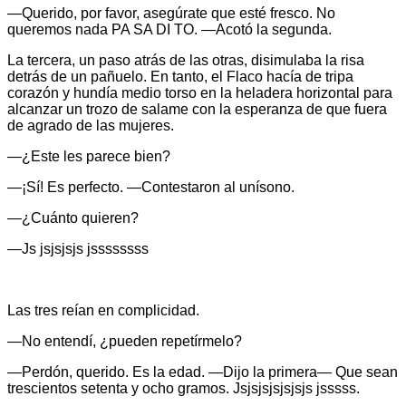
—Querido, por favor, asegúrate que esté fresco. No
queremos nada PA SA DI TO. —Acotó la segunda.
La tercera, un paso atrás de las otras, disimulaba la risa
detrás de un pañuelo. En tanto, el Flaco hacía de tripa
corazón y hundía medio torso en la heladera horizontal para
alcanzar un trozo de salame con la esperanza de que fuera
de agrado de las mujeres.
—¿Este les parece bien?
—¡Sí! Es perfecto. —Contestaron al unísono.
—¿Cuánto quieren?
—Js jsjsjsjs jssssssss
Las tres reían en complicidad.
—No entendí, ¿pueden repetírmelo?
—Perdón, querido. Es la edad. —Dijo la primera— Que sean
trescientos setenta y ocho gramos. Jsjsjsjsjsjsjs jsssss.