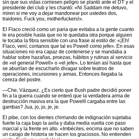
sin que sus vidas corriesen peligro se plantó ante el DT y el
presidente del club y les chantó: «Ni Saddam me detuvo,
miren si me voy a dejar mandonear por ustedes dos,
traidores. Fuck you, motherfuckers!».
El Flaco creció como un paria que evitaba a la gente cuanto
le era posible hasta que no le quedaba otra porque alguien
le tocaba la fibra sensible con una frase al estilo de: «¡Eh!
Flaco, vení, contanos que tal es Powell como jefe». En esas
situaciones no era capaz de contenerse y se mandaba a
hablar sobre hazañas, proezas, hábitos y rutinas al servicio
de «el general Powell» o «el jefe». Lo tenían así hasta que
se aburrían de escucharlo divagar sobre teatros de
operaciones, incursiones y armas. Entonces llegaba la
cereza del postre.
—Che, Vázquez. ¿Es cierto que Bush padre decidió poner
fin a la guerra cuando se enteró que la verdadera arma de
destrucción masiva era la que Powelll cargaba entre las
gambas? Jua, jo, jo, je, je.
El pibe, con los dientes chirriando de indignación sujetaba
fuerte la caja bajo la axila y daba media vuelta con paso
marcial y la frente en alto. «Imbéciles, encima que no saben
un carajo de historia se hacen los graciosos. No entienden