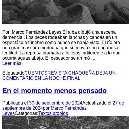
Por: Marco Fernández Leyes El alba dibujó una escena
demencial. Los peces rodeaban lanchas y canoas en un
espectáculo fúnebre como nunca se había visto. El río era
una gran máscara mortuoria que se movía con engañosa
lentitud. La represa bramaba a lo lejos indiferente a lo que
ocurría aguas abajo. El pescador se arrimó …
Leer más
Etiquetado
CUENTOS
REVISTA CHAQUEÑA
DEJA UN
COMENTARIO
EN LA NOCHE FINAL
En el momento menos pensado
Publicada el
30 de septiembre de 2024
Actualizado el
27 de
septiembre de 2024
por
Marco Fernández
Leyes
Categorías:
Textos propios