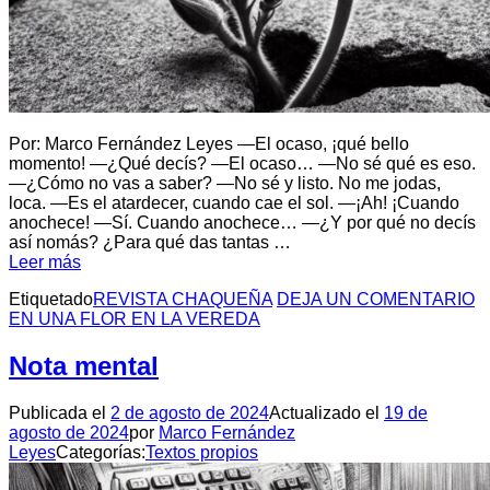
Por: Marco Fernández Leyes —El ocaso, ¡qué bello
momento! —¿Qué decís? —El ocaso… —No sé qué es eso.
—¿Cómo no vas a saber? —No sé y listo. No me jodas,
loca. —Es el atardecer, cuando cae el sol. —¡Ah! ¡Cuando
anochece! —Sí. Cuando anochece… —¿Y por qué no decís
así nomás? ¿Para qué das tantas …
Leer más
Etiquetado
REVISTA CHAQUEÑA
DEJA UN COMENTARIO
EN UNA FLOR EN LA VEREDA
Nota mental
Publicada el
2 de agosto de 2024
Actualizado el
19 de
agosto de 2024
por
Marco Fernández
Leyes
Categorías:
Textos propios