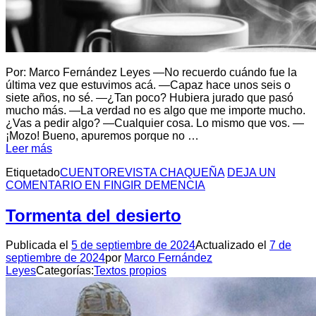
Por: Marco Fernández Leyes —No recuerdo cuándo fue la
última vez que estuvimos acá. —Capaz hace unos seis o
siete años, no sé. —¿Tan poco? Hubiera jurado que pasó
mucho más. —La verdad no es algo que me importe mucho.
¿Vas a pedir algo? —Cualquier cosa. Lo mismo que vos. —
¡Mozo! Bueno, apuremos porque no …
Leer más
Etiquetado
CUENTO
REVISTA CHAQUEÑA
DEJA UN
COMENTARIO
EN FINGIR DEMENCIA
Tormenta del desierto
Publicada el
5 de septiembre de 2024
Actualizado el
7 de
septiembre de 2024
por
Marco Fernández
Leyes
Categorías:
Textos propios