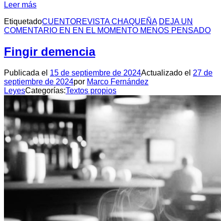
Leer más
Etiquetado
CUENTO
REVISTA CHAQUEÑA
DEJA UN
COMENTARIO
EN EN EL MOMENTO MENOS PENSADO
Fingir demencia
Publicada el
15 de septiembre de 2024
Actualizado el
27 de
septiembre de 2024
por
Marco Fernández
Leyes
Categorías:
Textos propios