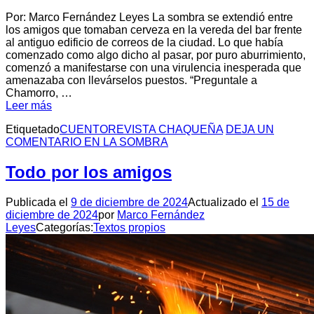
Por: Marco Fernández Leyes La sombra se extendió entre
los amigos que tomaban cerveza en la vereda del bar frente
al antiguo edificio de correos de la ciudad. Lo que había
comenzado como algo dicho al pasar, por puro aburrimiento,
comenzó a manifestarse con una virulencia inesperada que
amenazaba con llevárselos puestos. “Preguntale a
Chamorro, …
Leer más
Etiquetado
CUENTO
REVISTA CHAQUEÑA
DEJA UN
COMENTARIO
EN LA SOMBRA
Todo por los amigos
Publicada el
9 de diciembre de 2024
Actualizado el
15 de
diciembre de 2024
por
Marco Fernández
Leyes
Categorías:
Textos propios