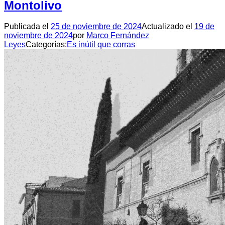
Montolivo
Publicada el
25 de noviembre de 2024
Actualizado el
19 de
noviembre de 2024
por
Marco Fernández
Leyes
Categorías:
Es inútil que corras