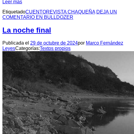
Leer más
Etiquetado
CUENTO
REVISTA CHAQUEÑA
DEJA UN
COMENTARIO
EN BULLDOZER
La noche final
Publicada el
29 de octubre de 2024
por
Marco Fernández
Leyes
Categorías:
Textos propios